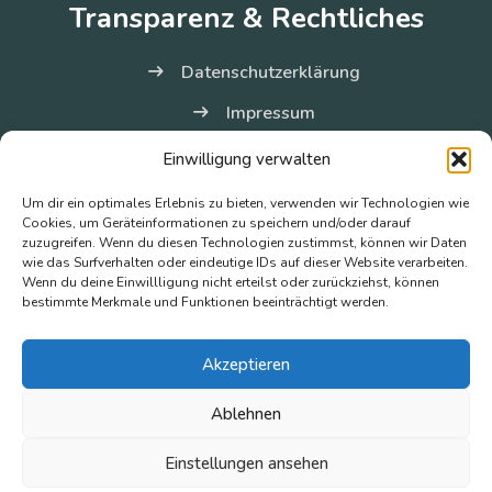
Transparenz & Rechtliches
Datenschutzerklärung
Impressum
Cookie-Richtlinie (EU)
Einwilligung verwalten
Um dir ein optimales Erlebnis zu bieten, verwenden wir Technologien wie
Cookies, um Geräteinformationen zu speichern und/oder darauf
zuzugreifen. Wenn du diesen Technologien zustimmst, können wir Daten
Wir sind für Sie da
wie das Surfverhalten oder eindeutige IDs auf dieser Website verarbeiten.
Wenn du deine Einwillligung nicht erteilst oder zurückziehst, können
bestimmte Merkmale und Funktionen beeinträchtigt werden.
Telefon
+49 30 4957777 Sprechstunde Mo-Fr 10-12 Uhr
E-mail
termin@turki-akil.de
Akzeptieren
Gesundbrunnen-Center Berlin Badstraße 4, 13357 Berlin
Ablehnen
Einstellungen ansehen