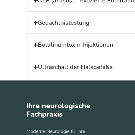
AEP (akustisch evozierte Potenzial
Gedächtnistestung
Botulinumtoxin-Injektionen
Ultraschall der Halsgefäße
Ihre neurologische
Fachpraxis
Moderne Neurologie für Ihre