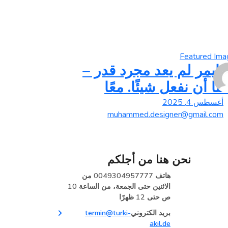
هايمر لم يعد مجرد قدر –
ننا أن نفعل شيئًا. معًا
أغسطس 4, 2025
muhammed.designer@gmail.com
نحن هنا من أجلكم
هاتف
0049304957777 من
الاثنين حتى الجمعة، من الساعة 10
ص حتى 12 ظهرًا
بريد الكتروني
termin@turki-
akil.de