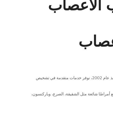
ب الأعصاب
عصاب
تقع عيادتنا في مركز Gesundbrunnen في قلب منطقة فيدينغ – برلين، حيث نضع صحة المريض وراحته في المقام الأول. منذ عام 2002، نوفر خدمات متقدمة في تشخيص
 أمراضًا شائعة مثل الشقيقة، الصرع، وباركنسون،