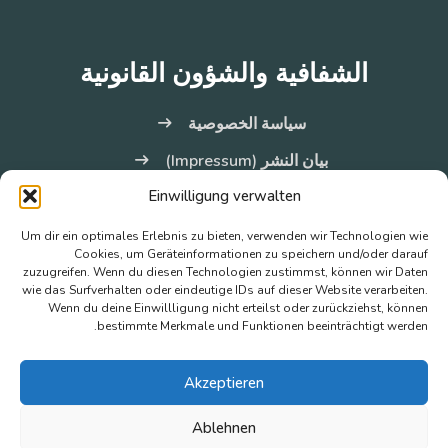
الشفافية والشؤون القانونية
سياسة الخصوصية
بيان النشر (Impressum)
Einwilligung verwalten
Um dir ein optimales Erlebnis zu bieten, verwenden wir Technologien wie
نحن هنا من أجلكم
Cookies, um Geräteinformationen zu speichern und/oder darauf
zuzugreifen. Wenn du diesen Technologien zustimmst, können wir Daten
wie das Surfverhalten oder eindeutige IDs auf dieser Website verarbeiten.
هاتف
0049304957777 من الاثنين حتى الجمعة، من الساعة
Wenn du deine Einwillligung nicht erteilst oder zurückziehst, können
bestimmte Merkmale und Funktionen beeinträchtigt werden.
10 ص حتى 12 ظهرًا
بريد الكتروني
termin@turki-akil.de
Akzeptieren
Gesundbrunnen-Center Berlin Badstraße 4, 13357 Berlin
Ablehnen